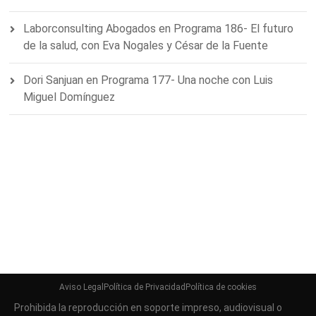
Laborconsulting Abogados
en
Programa 186- El futuro
de la salud, con Eva Nogales y César de la Fuente
Dori Sanjuan
en
Programa 177- Una noche con Luis
Miguel Domínguez
Aviso Legal
Política de Privacidad
Política de cookies
Prohibida la reproducción en soporte impreso, audiovisual o