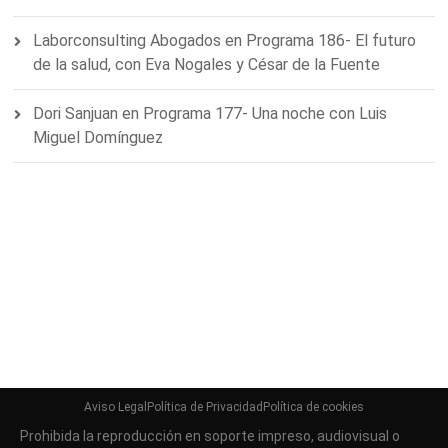
Laborconsulting Abogados
en
Programa 186- El futuro
de la salud, con Eva Nogales y César de la Fuente
Dori Sanjuan
en
Programa 177- Una noche con Luis
Miguel Domínguez
Aviso Legal
Política de Privacidad
Política de cookies
Prohibida la reproducción en soporte impreso, audiovisual o