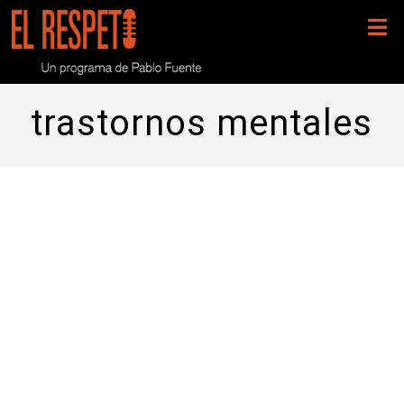
trastornos mentales
Programa 171- Una noche con
Mercedes Navío