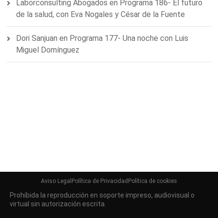
Laborconsulting Abogados
en
Programa 186- El futuro
de la salud, con Eva Nogales y César de la Fuente
Dori Sanjuan
en
Programa 177- Una noche con Luis
Miguel Domínguez
Aviso Legal
Política de Privacidad
Política de cookies
Prohibida la reproducción en soporte impreso, audiovisual o
virtual sin autorización escrita.