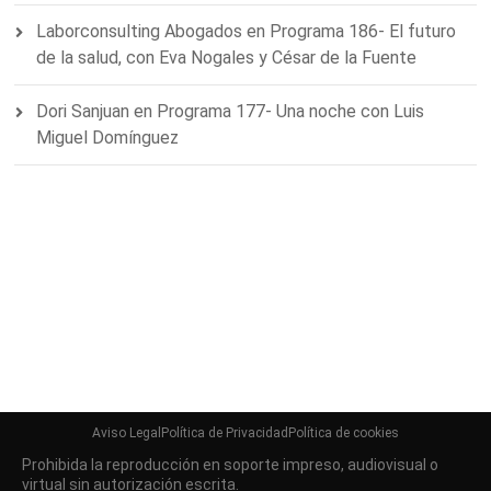
Laborconsulting Abogados
en
Programa 186- El futuro
de la salud, con Eva Nogales y César de la Fuente
Dori Sanjuan
en
Programa 177- Una noche con Luis
Miguel Domínguez
Aviso Legal
Política de Privacidad
Política de cookies
Prohibida la reproducción en soporte impreso, audiovisual o
virtual sin autorización escrita.