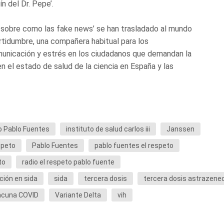
ín del Dr. Pepe’.
 sobre como las fake news’ se han trasladado al mundo
ertidumbre, una compañera habitual para los
municación y estrés en los ciudadanos que demandan la
n el estado de salud de la ciencia en España y las
o Pablo Fuentes
instituto de salud carlos iii
Janssen
speto
Pablo Fuentes
pablo fuentes el respeto
to
radio el respeto pablo fuente
ción en sida
sida
tercera dosis
tercera dosis astrazene
acuna COVID
Variante Delta
vih