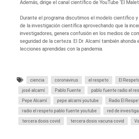
Además, dirige el canal científico de YouTube ‘El Malet
Durante el programa discutimos el modelo científico y
de la investigación científica aprovechando que la inc
investigadores, genera confusión en los medios de co
seguridad de la certeza. El Dr. Alcamí también ahonda e
lecciones aprendidas con la pandemia.
ciencia
coronavirus
el respeto
El Respet
josé alcamí
Pablo Fuente
pablo fuente radio el re
Pepe Alcamí
pepe alcami youtube
Radio El Respe
radio el respeto pablo fuente youtube
red de investiga
tercera dosis covid
tercera dosis vacuna covid
V