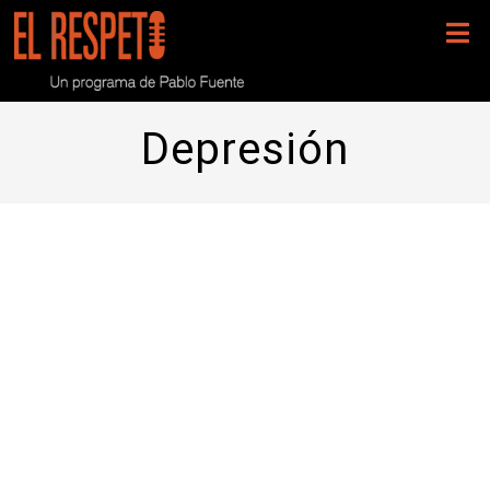
Depresión
Programa 171- Una noche con
Mercedes Navío