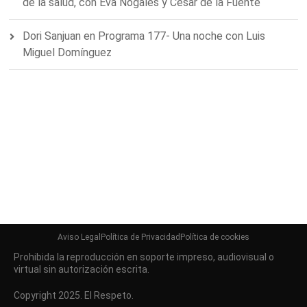
de la salud, con Eva Nogales y César de la Fuente
Dori Sanjuan
en
Programa 177- Una noche con Luis
Miguel Domínguez
Aviso Legal
Política de Privacidad
Política de cookies
Prohibida la reproducción en soporte impreso, audiovisual o
virtual sin autorización escrita.
Copyright 2025. El Respeto.