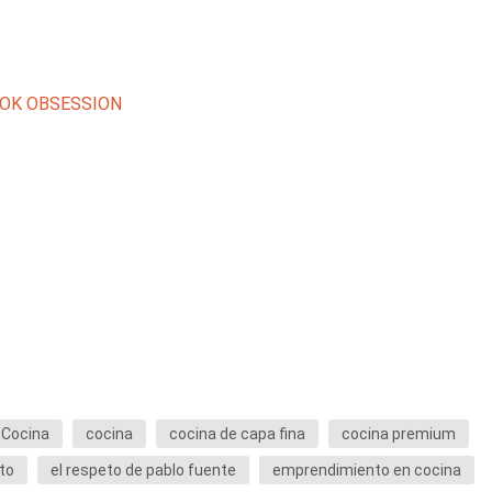
OOK OBSESSION
 Cocina
cocina
cocina de capa fina
cocina premium
to
el respeto de pablo fuente
emprendimiento en cocina