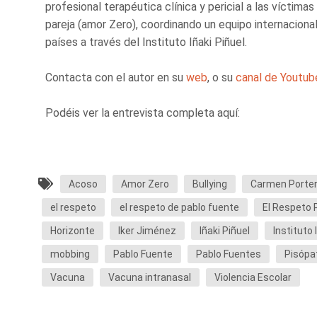
profesional terapéutica clínica y pericial a las víctima
pareja (amor Zero), coordinando un equipo internaciona
países a través del Instituto Iñaki Piñuel.
Contacta con el autor en su
web
, o su
canal de Youtub
Podéis ver la entrevista completa aquí:
Acoso
Amor Zero
Bullying
Carmen Porte
el respeto
el respeto de pablo fuente
El Respeto 
Horizonte
Iker Jiménez
Iñaki Piñuel
Instituto 
mobbing
Pablo Fuente
Pablo Fuentes
Pisópa
Vacuna
Vacuna intranasal
Violencia Escolar