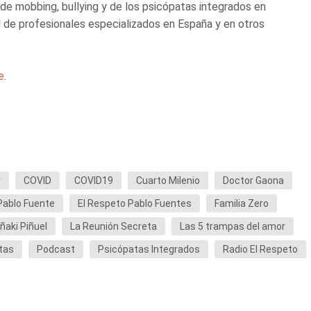
s de mobbing, bullying y de los psicópatas integrados en
l de profesionales especializados en España y en otros
e
.
r
COVID
COVID19
Cuarto Milenio
Doctor Gaona
Pablo Fuente
El Respeto Pablo Fuentes
Familia Zero
Iñaki Piñuel
La Reunión Secreta
Las 5 trampas del amor
tas
Podcast
Psicópatas Integrados
Radio El Respeto